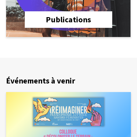
Publications
Événements à venir
Colloque
« Décoloniser
le
terrain
:
sport,
genre