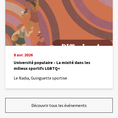
dans
les
milieux
sportifs
LGBTQ+
8 avr. 2026
Université populaire – La mixité dans les
milieux sportifs LGBTQ+
Le Nadia, Guinguette sportive
Découvrir tous les événements