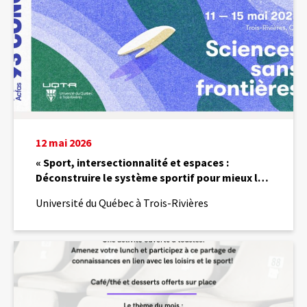
:
Déconstruire
le
système
sportif
pour
mieux
le
réinventer
»
12 mai 2026
dans
le
« Sport, intersectionnalité et espaces :
cadre
Déconstruire le système sportif pour mieux le
de
réinventer » dans le cadre de l’Acfas
l’Acfas
Université du Québec à Trois-Rivières
Midi-
curieux
:
À
quand