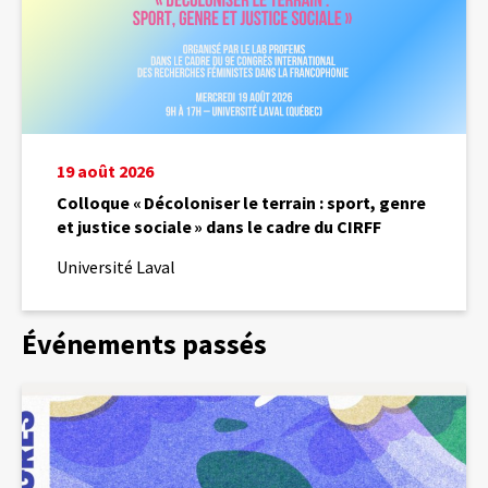
et
justice
sociale »
dans
le
cadre
du
CIRFF
19 août 2026
Colloque « Décoloniser le terrain : sport, genre
et justice sociale » dans le cadre du CIRFF
Université Laval
Événements passés
«
Sport,
intersectionnalité
et
espaces