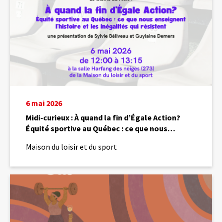
la
fin
d’Égale
Action?
Équité
sportive
au
Québec
:
ce
6 mai 2026
que
nous
Midi-curieux : À quand la fin d’Égale Action?
enseignent
Équité sportive au Québec : ce que nous
l’histoire
enseignent l’histoire et les inégalités qui
et
Maison du loisir et du sport
résistent
les
inégalités
qui
Université
résistent
populaire
–
La
mixité